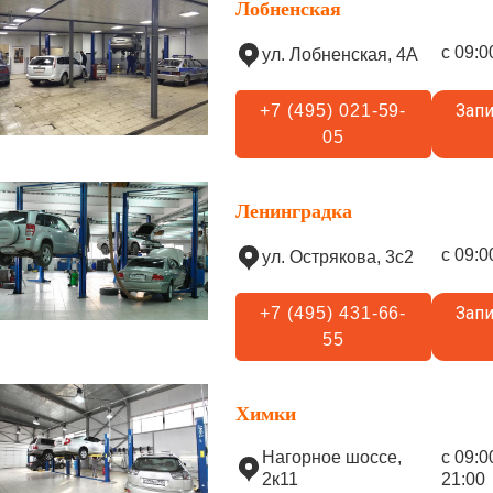
Лобненская
с 09:0
ул. Лобненская, 4А
Запи
+7 (495) 021-59-
05
Ленинградка
с 09:0
ул. Острякова, 3с2
Запи
+7 (495) 431-66-
55
Химки
Нагорное шоссе,
с 09:0
2к11
21:00