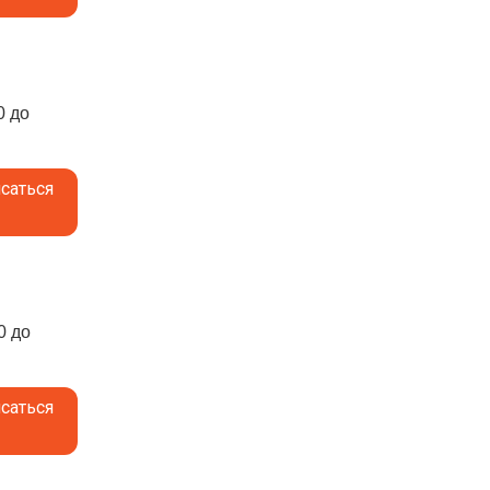
0 до
саться
0 до
саться