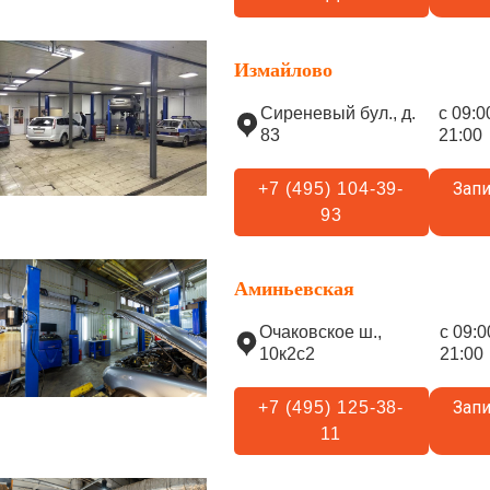
Измайлово
Сиреневый бул., д.
с 09:0
83
21:00
Запи
+7 (495) 104-39-
93
Аминьевская
Очаковское ш.,
с 09:0
10к2с2
21:00
Запи
+7 (495) 125-38-
11