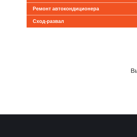
Ремонт автокондиционера
Сход-развал
В