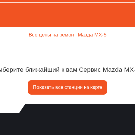
Все цены на ремонт Мазда МX-5
ыберите ближайший к вам Сервис Mazda MX-
Показать все станции на карте