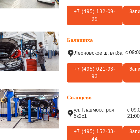
Запи
+7 (495) 182-09-
99
Балашиха
с 09:0
Леоновское ш. вл.8а
Запи
+7 (495) 021-93-
93
Солнцево
ул. Главмосстроя,
с 09:
5к2с1
21:00
Запи
+7 (495) 152-33-
44